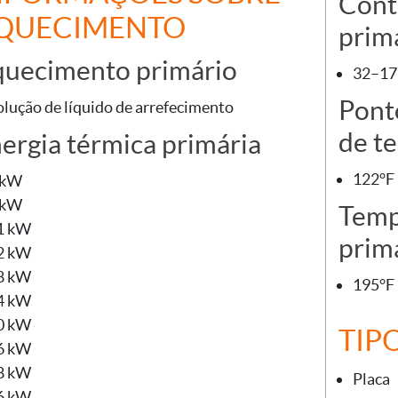
Cont
QUECIMENTO
prim
uecimento primário
32–176
Pont
olução de líquido de arrefecimento
de t
ergia térmica primária
122°F 
 kW
 kW
Tempe
1 kW
prim
2 kW
8 kW
195°F 
4 kW
0 kW
TIP
6 kW
8 kW
Placa
6 kW