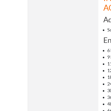
A
Aq
S
En
6
9
1
1
1
2
3
3
4
6