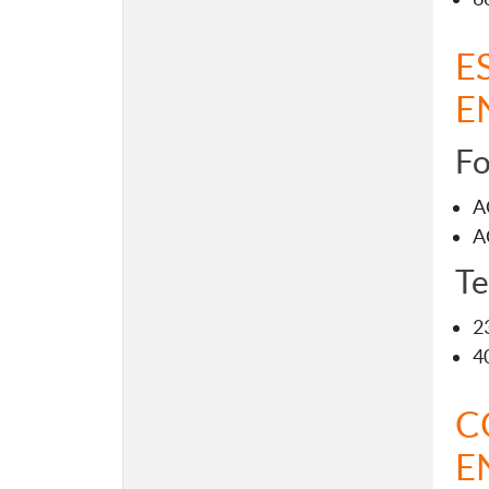
E
E
Fo
A
A
Te
2
4
C
E