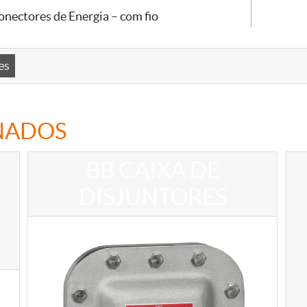
onectores de Energia – com fio
es
NADOS
BB CAIXA DE
DISJUNTORES