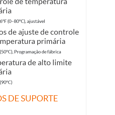
role de temperatura
ária
°F (0–80°C), ajustável
os de ajuste de controle
emperatura primária
(50°C), Programação de fábrica
ratura de alto limite
ária
(90°C)
OS DE SUPORTE