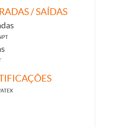
RADAS / SAÍDAS
adas
 NPT
as
T
TIFICAÇÕES
/ATEX