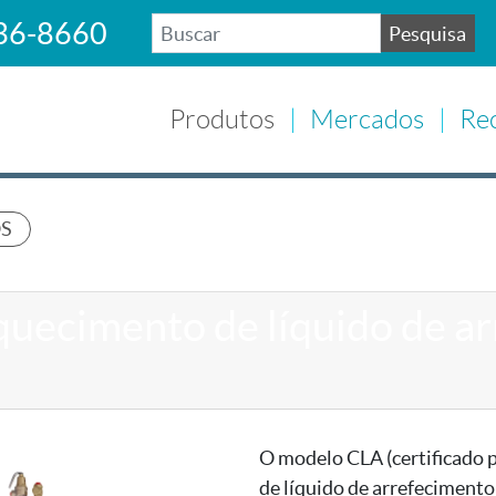
36-8660
Pesquisa
BUSCAR
Produtos
Mercados
Re
OS
quecimento de líquido de a
O modelo CLA (certificado 
de líquido de arrefecimento