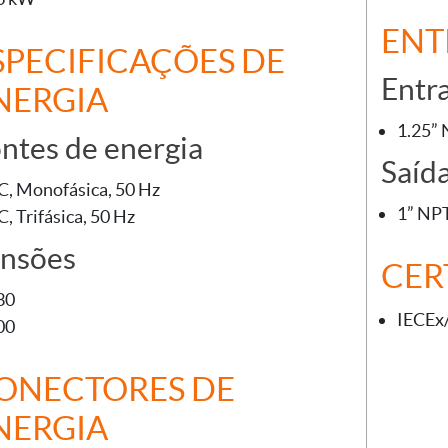
ENT
SPECIFICAÇÕES DE
Entr
NERGIA
1.25”
ntes de energia
Saíd
C, Monofásica, 50 Hz
1” NP
C, Trifásica, 50 Hz
nsões
CER
30
IECEx
00
ONECTORES DE
NERGIA