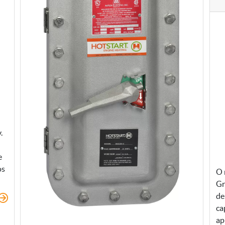
.
e
os
O 
Gr
de
ca
ap