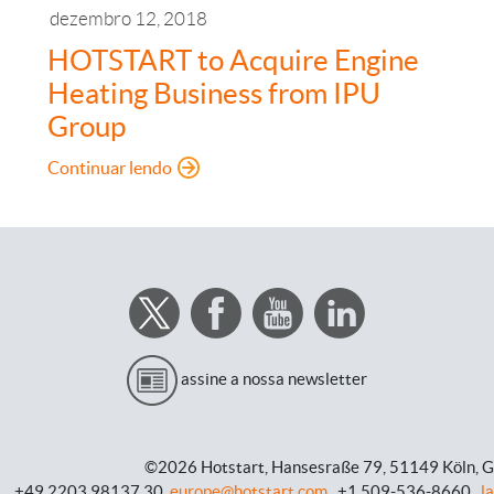
dezembro 12, 2018
HOTSTART to Acquire Engine
Heating Business from IPU
Group
: HOTSTART to Acquire Engine Heating Bu
Continuar lendo
assine a nossa newsletter
©2026 Hotstart,
Hansesraße 79,
51149 Köln, 
+49.2203.98137.30,
europe@hotstart.com
, +1 509-536-8660 ,
l