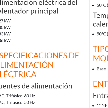
limentación eléctrica del
50°C (
alentador principal
Temp
27 kW
cale
30 kW
33 kW
90°C 
36 kW
TIP
SPECIFICACIONES DE
MO
LIMENTACIÓN
Base
LÉCTRICA
ENT
uentes de alimentación
Entr
AC, Trifásico, 60 Hz
AC, Trifásico, 50 Hz
1” N