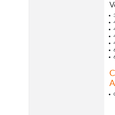
V
C
A