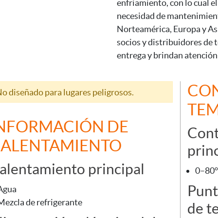
enfriamiento, con lo cual 
necesidad de mantenimiento
Norteamérica, Europa y Asi
socios y distribuidores de
entrega y brindan atención 
CON
o diseñado para lugares peligrosos.
TE
NFORMACIÓN DE
Cont
ALENTAMIENTO
prin
alentamiento principal
0–80°
Punt
Agua
Mezcla de refrigerante
de t