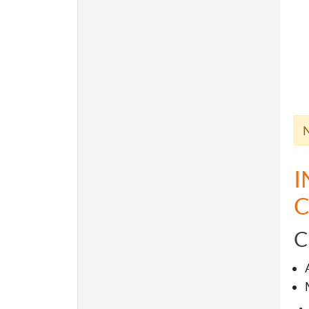
N
I
C
C