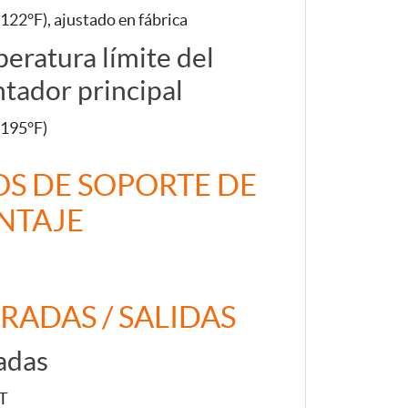
122°F), ajustado en fábrica
eratura límite del
ntador principal
(195°F)
OS DE SOPORTE DE
NTAJE
RADAS / SALIDAS
adas
PT