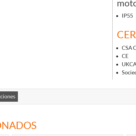
moto
IP55
CER
CSA 
CE
UKC
Socie
cciones
ONADOS