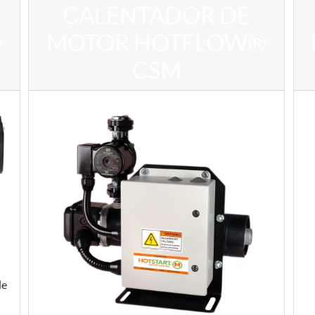
CALENTADOR DE
®
MOTOR HOTFLOW®
CSM
de