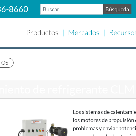
36-8660
Búsqueda
BUSCAR
Productos
Mercados
Recurso
TOS
miento de refrigerante CLM
Los sistemas de calentami
los motores de propulsión 
problemas y enviar potenci