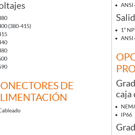
oltajes
ANSI 
Sali
380
400 (380-415)
1” N
415
ANSI 
440
480
OPC
600
PR
690
Grad
ONECTORES DE
caja
LIMENTACIÓN
NEMA
Cableado
IP66
Grad