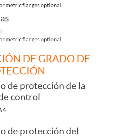
or metric flanges optional
das
PT
or metric flanges optional
IÓN DE GRADO DE
OTECCIÓN
o de protección de la
 de control
 4
o de protección del