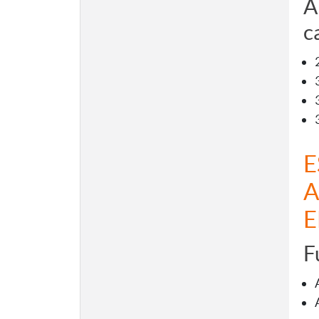
A
c
E
A
E
F