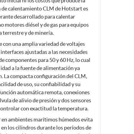
o inicial ni los costos que produce la
a de calentamiento CLM de Hotstart es
erante desarrollado para calentar
 motores diésel y de gas para equipos
a terrestre y de minería.
e con una amplia variedad de voltajes
interfaces ajustadas a las necesidades
 de componentes para 50 y 60 Hz, lo cual
lidad a la fuente de alimentación ya
n. La compacta configuración del CLM,
ilidad de uso, su confiabilidad y su
 función automática remota, conexiones
válvula de alivio de presión y dos sensores
ontrolar con exactitud la temperatura.
r en ambientes marítimos húmedos evita
en los cilindros durante los períodos de