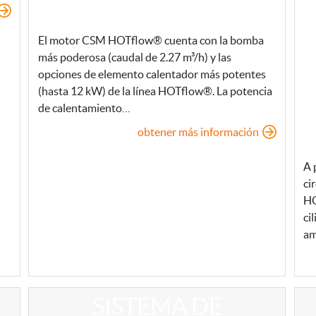
El motor CSM HOTflow® cuenta con la bomba
más poderosa (caudal de 2.27 m³/h) y las
opciones de elemento calentador más potentes
(hasta 12 kW) de la línea HOTflow®. La potencia
de calentamiento…
obtener más información
A 
ci
HO
ci
am
SISTEMA DE