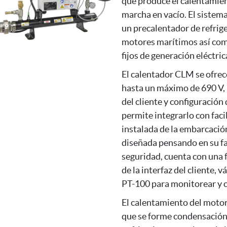
que produce el calentamient
marcha en vacío. El sistem
un precalentador de refrig
motores marítimos así como
fijos de generación eléctric
El calentador CLM se ofrec
hasta un máximo de 690 V, 
del cliente y configuración
permite integrarlo con faci
instalada de la embarcació
diseñada pensando en su fac
seguridad, cuenta con una
de la interfaz del cliente, 
PT-100 para monitorear y c
El calentamiento del moto
que se forme condensación 