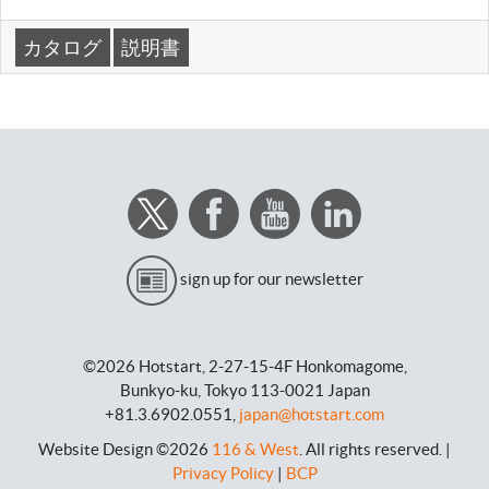
カタログ
説明書
sign up for our newsletter
©2026 Hotstart,
2-27-15-4F Honkomagome,
Bunkyo-ku, Tokyo 113-0021 Japan
+81.3.6902.0551,
japan@hotstart.com
Website Design ©2026
116 & West
.
All rights reserved
. |
Privacy Policy
|
BCP