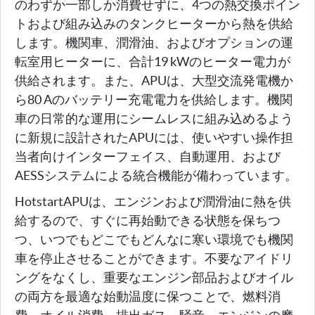
のわずか一部しか消費せずに、4つの熱交換ポイン
トおよび組み込みのタンクヒーターから熱を供給
します。機関車、潤滑油、およびオプションの運
転室用ヒーターに、合計19 kWのヒーター電力が
供給されます。また、APUは、大型交流発電機か
ら80 Aのバッテリー充電電力を供給します。機関
車の日常的な運用にシームレスに組み込めるよう
に新規に設計されたAPUには、使いやすい操作担
当者向けインターフェイス、自動運用、および
AESSシステムによる統合機能が備わっています。
HotstartAPUは、エンジンおよび潤滑油に熱を供
給するので、すぐに再始動できる状態を保ちつ
つ、いつでもどこでもどんなに寒い環境でも機関
車を停止させることができます。不要なアイドリ
ングをなくし、重要なエンジン部品およびオイル
の両方を最適な始動温度に保つことで、燃料消