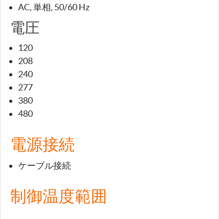
AC, 単相, 50/60 Hz
電圧
120
208
240
277
380
480
電源接続
ケーブル接続
制御温度範囲