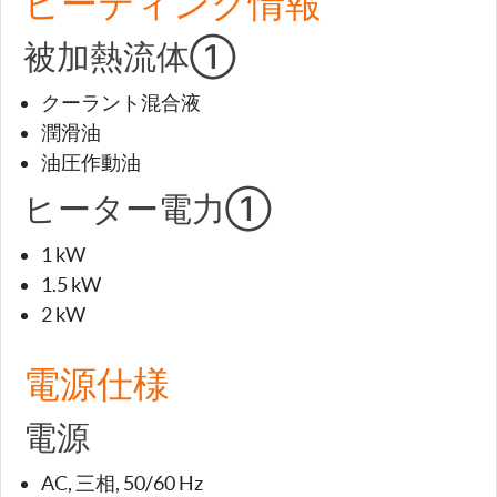
ヒーティング情報
被加熱流体①
クーラント混合液
潤滑油
油圧作動油
ヒーター電力①
1 kW
1.5 kW
2 kW
電源仕様
電源
AC, 三相, 50/60 Hz