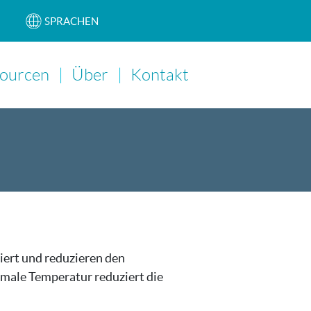
SPRACHEN
ourcen
Über
Kontakt
Main Navigation
ert und reduzieren den
imale Temperatur reduziert die